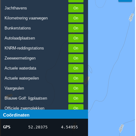
Jachthavens
Kilometrering vaarwegen
Bunkerstations
Autolaadplaatsen
KNRM-reddingstations
Zeeweermetingen
Actuele waterdata
Actuele waterpeilen
Vaargeulen
Blauwe Golf: ligplaatsen
Officiele zwemplekken
Coördinaten
Stremmingen/hinder
GPS
52.20375
4.54955
AIS scheepsposities