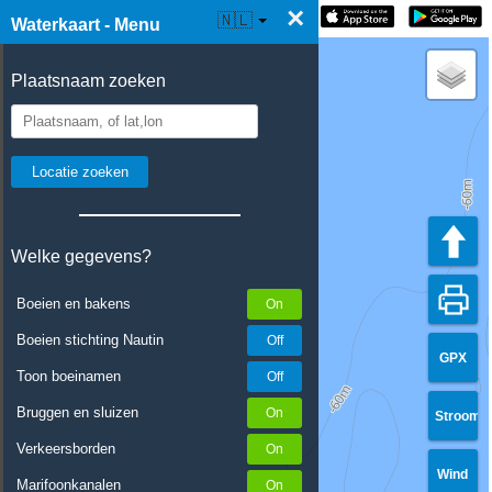
×
☰ Waterkaart Live
🇳🇱
Waterkaart - Menu
Plaatsnaam zoeken
Welke gegevens?
Boeien en bakens
Boeien stichting Nautin
GPX
Toon boeinamen
Bruggen en sluizen
Stroom
Verkeersborden
Wind
Marifoonkanalen