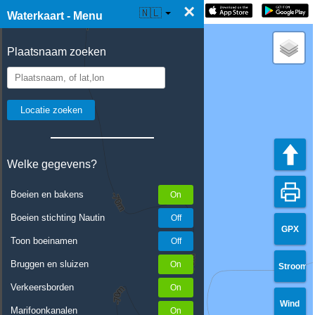
×
☰ Waterkaart Live
🇳🇱
Waterkaart - Menu
Plaatsnaam zoeken
Welke gegevens?
Boeien en bakens
Boeien stichting Nautin
GPX
Toon boeinamen
Bruggen en sluizen
Stroom
Verkeersborden
Wind
Marifoonkanalen