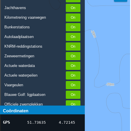
Jachthavens
Kilometrering vaarwegen
Bunkerstations
Autolaadplaatsen
KNRM-reddingstations
Zeeweermetingen
Actuele waterdata
Actuele waterpeilen
Vaargeulen
Blauwe Golf: ligplaatsen
Officiele zwemplekken
Coördinaten
Stremmingen/hinder
GPS
51.73635
4.72145
AIS scheepsposities