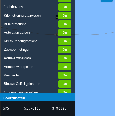
Jachthavens
Kilometrering vaarwegen
Bunkerstations
Autolaadplaatsen
KNRM-reddingstations
Zeeweermetingen
Actuele waterdata
Actuele waterpeilen
Vaargeulen
Blauwe Golf: ligplaatsen
Officiele zwemplekken
Coördinaten
Stremmingen/hinder
GPS
51.76105
3.90825
AIS scheepsposities