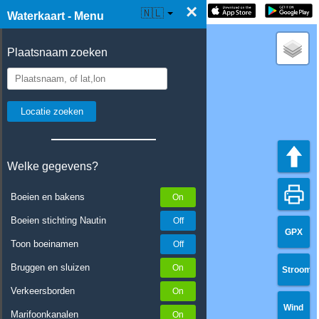
×
☰ Waterkaart Live
🇳🇱
Waterkaart - Menu
Plaatsnaam zoeken
Welke gegevens?
Boeien en bakens
Boeien stichting Nautin
GPX
Toon boeinamen
Bruggen en sluizen
Stroom
Verkeersborden
Wind
Marifoonkanalen