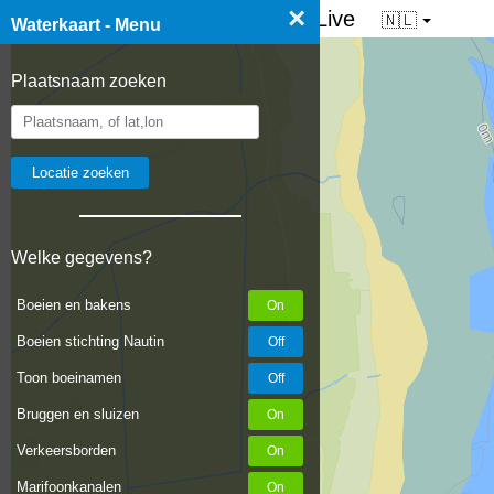
×
☰ Waterkaart van Nederland - Live
🇳🇱
Waterkaart - Menu
Plaatsnaam zoeken
Welke gegevens?
Boeien en bakens
Boeien stichting Nautin
Toon boeinamen
Bruggen en sluizen
Verkeersborden
Marifoonkanalen