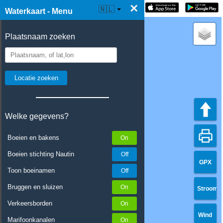
×
☰ Waterkaart Live
🇳🇱
Waterkaart - Menu
Plaatsnaam zoeken
Welke gegevens?
Boeien en bakens
Boeien stichting Nautin
GPX
Toon boeinamen
Bruggen en sluizen
Stroom
Verkeersborden
Wind
Marifoonkanalen