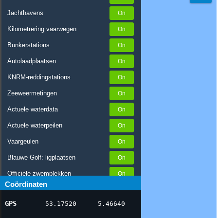
Jachthavens
Kilometrering vaarwegen
Bunkerstations
Autolaadplaatsen
KNRM-reddingstations
Zeeweermetingen
Actuele waterdata
Actuele waterpeilen
Vaargeulen
Blauwe Golf: ligplaatsen
Officiele zwemplekken
Coördinaten
Stremmingen/hinder
GPS
53.17520
5.46640
AIS scheepsposities