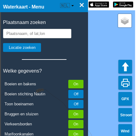
×
☰ Waterkaart Live
🇳🇱
Waterkaart - Menu
Plaatsnaam zoeken
Welke gegevens?
Boeien en bakens
Boeien stichting Nautin
GPX
Toon boeinamen
Bruggen en sluizen
Stroom
Verkeersborden
Wind
Marifoonkanalen