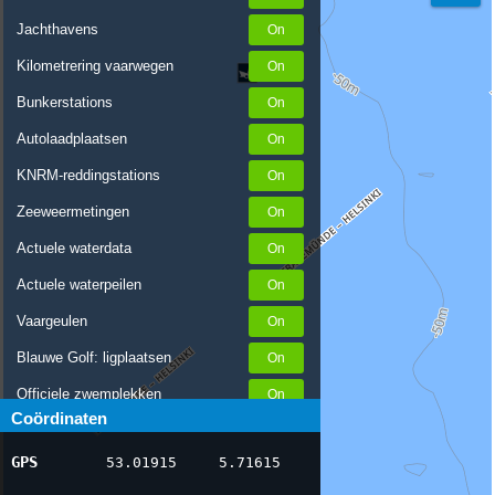
Jachthavens
Kilometrering vaarwegen
Bunkerstations
Autolaadplaatsen
KNRM-reddingstations
Zeeweermetingen
Actuele waterdata
Actuele waterpeilen
Vaargeulen
Blauwe Golf: ligplaatsen
Officiele zwemplekken
Coördinaten
Stremmingen/hinder
GPS
53.01915
5.71615
AIS scheepsposities