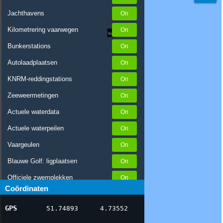
Jachthavens
Kilometrering vaarwegen
Bunkerstations
Autolaadplaatsen
KNRM-reddingstations
Zeeweermetingen
Actuele waterdata
Actuele waterpeilen
Vaargeulen
Blauwe Golf: ligplaatsen
Officiele zwemplekken
Coördinaten
Stremmingen/hinder
GPS
51.74893
4.73552
AIS scheepsposities