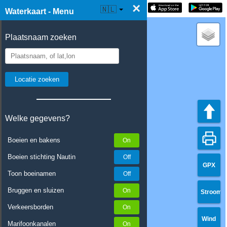
×
☰ Waterkaart Live
🇳🇱
Waterkaart - Menu
Plaatsnaam zoeken
Welke gegevens?
Boeien en bakens
Boeien stichting Nautin
GPX
Toon boeinamen
Bruggen en sluizen
Stroom
Verkeersborden
Wind
Marifoonkanalen