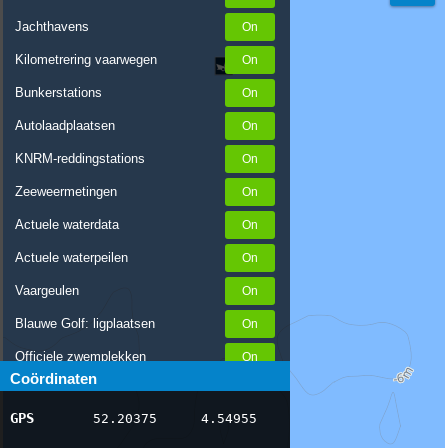
Jachthavens
Kilometrering vaarwegen
Bunkerstations
Autolaadplaatsen
KNRM-reddingstations
Zeeweermetingen
Actuele waterdata
Actuele waterpeilen
Vaargeulen
Blauwe Golf: ligplaatsen
Officiele zwemplekken
Coördinaten
Stremmingen/hinder
GPS
52.20375
4.54955
AIS scheepsposities