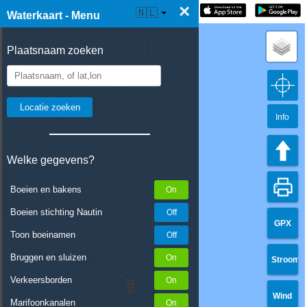
×
☰ Waterkaart Live
🇳🇱
Waterkaart - Menu
Plaatsnaam zoeken
Info
Welke gegevens?
Boeien en bakens
Boeien stichting Nautin
GPX
Toon boeinamen
Bruggen en sluizen
Stroom
Verkeersborden
Wind
Marifoonkanalen