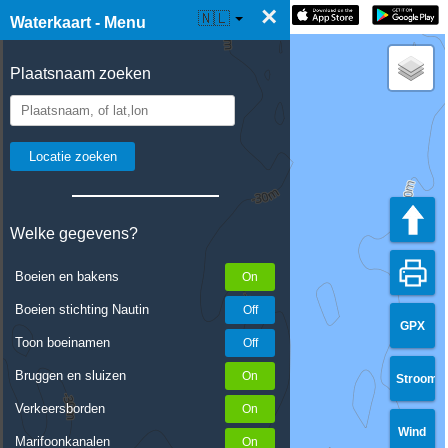
×
☰ Waterkaart Live
🇳🇱
Waterkaart - Menu
Plaatsnaam zoeken
Welke gegevens?
Boeien en bakens
Boeien stichting Nautin
GPX
Toon boeinamen
Bruggen en sluizen
Stroom
Verkeersborden
Wind
Marifoonkanalen