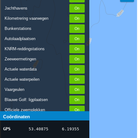
Jachthavens
Kilometrering vaarwegen
Bunkerstations
Autolaadplaatsen
KNRM-reddingstations
Zeeweermetingen
Actuele waterdata
Actuele waterpeilen
Vaargeulen
Blauwe Golf: ligplaatsen
Officiele zwemplekken
Coördinaten
Stremmingen/hinder
GPS
53.40875
6.19355
AIS scheepsposities