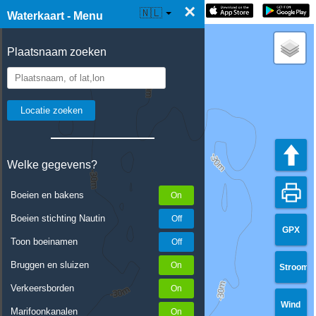
×
☰ Waterkaart Live
🇳🇱
Waterkaart - Menu
Plaatsnaam zoeken
Welke gegevens?
Boeien en bakens
Boeien stichting Nautin
GPX
Toon boeinamen
Bruggen en sluizen
Stroom
Verkeersborden
Wind
Marifoonkanalen