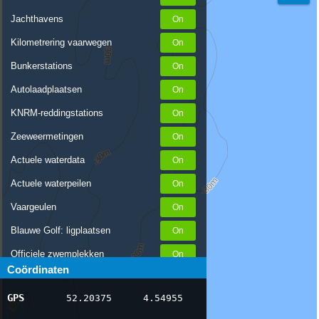
Jachthavens
Kilometrering vaarwegen
Bunkerstations
Autolaadplaatsen
KNRM-reddingstations
Zeeweermetingen
Actuele waterdata
Actuele waterpeilen
Vaargeulen
Blauwe Golf: ligplaatsen
Officiele zwemplekken
Coördinaten
Stremmingen/hinder
GPS
52.20375
4.54955
AIS scheepsposities