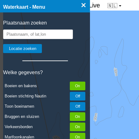
×
☰ Waterkaart van Nederland - Live
🇳🇱
Waterkaart - Menu
Plaatsnaam zoeken
Welke gegevens?
Boeien en bakens
Boeien stichting Nautin
Toon boeinamen
Bruggen en sluizen
Verkeersborden
Marifoonkanalen