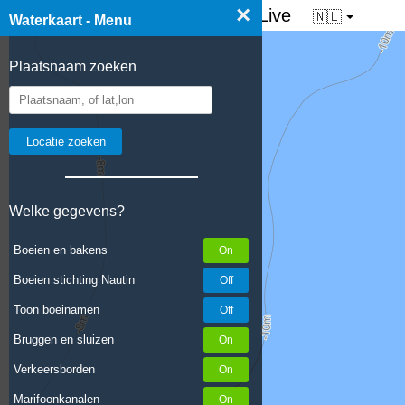
×
☰ Waterkaart van Nederland - Live
🇳🇱
Waterkaart - Menu
Plaatsnaam zoeken
Welke gegevens?
Boeien en bakens
Boeien stichting Nautin
Toon boeinamen
Bruggen en sluizen
Verkeersborden
Marifoonkanalen