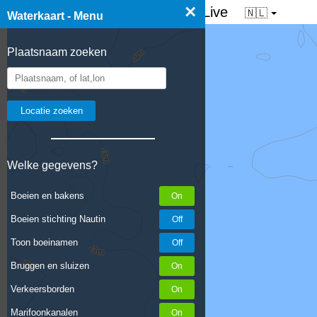
×
☰ Waterkaart van Nederland - Live
🇳🇱
Waterkaart - Menu
Plaatsnaam zoeken
Welke gegevens?
Boeien en bakens
Boeien stichting Nautin
Toon boeinamen
Bruggen en sluizen
Verkeersborden
Marifoonkanalen