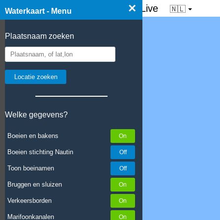
×
☰ Waterkaart van Nederland - Live
🇳🇱
Waterkaart - Menu
Plaatsnaam zoeken
Welke gegevens?
Boeien en bakens
Boeien stichting Nautin
Toon boeinamen
Bruggen en sluizen
Verkeersborden
Marifoonkanalen