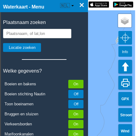
×
☰ Waterkaart Live
🇳🇱
Waterkaart - Menu
Plaatsnaam zoeken
Info
Welke gegevens?
Boeien en bakens
Boeien stichting Nautin
GPX
Toon boeinamen
Bruggen en sluizen
Stroom
Verkeersborden
Wind
Marifoonkanalen