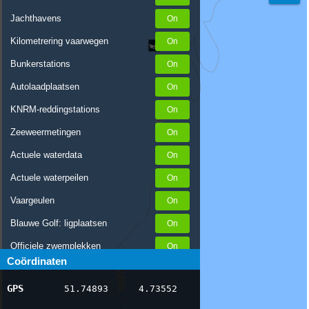
Jachthavens
Kilometrering vaarwegen
Bunkerstations
Autolaadplaatsen
KNRM-reddingstations
Zeeweermetingen
Actuele waterdata
Actuele waterpeilen
Vaargeulen
Blauwe Golf: ligplaatsen
Officiele zwemplekken
Coördinaten
Stremmingen/hinder
GPS
51.74893
4.73552
AIS scheepsposities