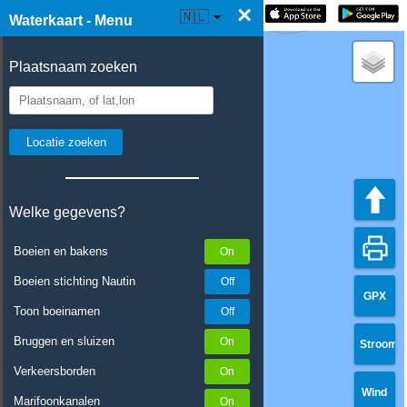
×
☰ Waterkaart Live
🇳🇱
Waterkaart - Menu
Plaatsnaam zoeken
Welke gegevens?
Boeien en bakens
Boeien stichting Nautin
GPX
Toon boeinamen
Bruggen en sluizen
Stroom
Verkeersborden
Wind
Marifoonkanalen