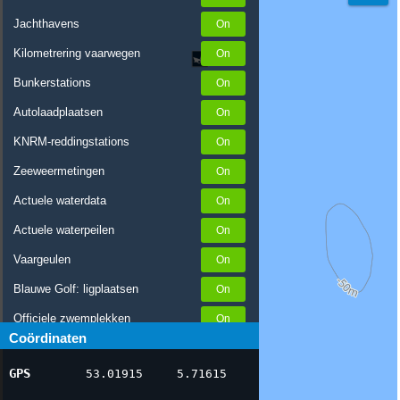
Jachthavens
Kilometrering vaarwegen
Bunkerstations
Autolaadplaatsen
KNRM-reddingstations
Zeeweermetingen
Actuele waterdata
Actuele waterpeilen
Vaargeulen
Blauwe Golf: ligplaatsen
Officiele zwemplekken
Coördinaten
Stremmingen/hinder
GPS
53.01915
5.71615
AIS scheepsposities