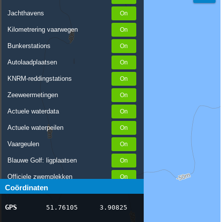
Jachthavens
Kilometrering vaarwegen
Bunkerstations
Autolaadplaatsen
KNRM-reddingstations
Zeeweermetingen
Actuele waterdata
Actuele waterpeilen
Vaargeulen
Blauwe Golf: ligplaatsen
Officiele zwemplekken
Coördinaten
Stremmingen/hinder
GPS
51.76105
3.90825
AIS scheepsposities