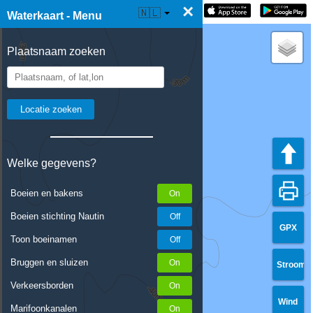
×
☰ Waterkaart Live
🇳🇱
Waterkaart - Menu
Plaatsnaam zoeken
Welke gegevens?
Boeien en bakens
Boeien stichting Nautin
GPX
Toon boeinamen
Bruggen en sluizen
Stroom
Verkeersborden
Wind
Marifoonkanalen