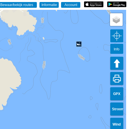
Info
GPX
Stroom
Wind