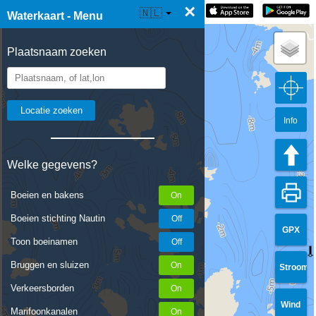
×
☰ Waterkaart Live
🇳🇱
Waterkaart - Menu
Plaatsnaam zoeken
Info
Welke gegevens?
Boeien en bakens
Boeien stichting Nautin
GPX
Toon boeinamen
Bruggen en sluizen
Stroom
Verkeersborden
Wind
Marifoonkanalen