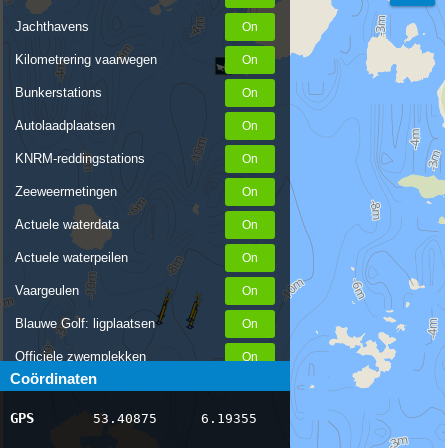
Jachthavens
Kilometrering vaarwegen
Bunkerstations
Autolaadplaatsen
KNRM-reddingstations
Zeeweermetingen
Actuele waterdata
Actuele waterpeilen
Vaargeulen
Blauwe Golf: ligplaatsen
Officiele zwemplekken
Coördinaten
Stremmingen/hinder
GPS
53.40875
6.19355
AIS scheepsposities