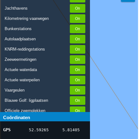
Jachthavens
Kilometrering vaarwegen
Bunkerstations
Autolaadplaatsen
KNRM-reddingstations
Zeeweermetingen
Actuele waterdata
Actuele waterpeilen
Vaargeulen
Blauwe Golf: ligplaatsen
Officiele zwemplekken
Coördinaten
Stremmingen/hinder
GPS
52.59265
5.81405
AIS scheepsposities