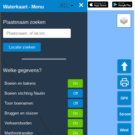
×
☰ Waterkaart Live
🇳🇱
Waterkaart - Menu
Plaatsnaam zoeken
Welke gegevens?
Boeien en bakens
Boeien stichting Nautin
GPX
Toon boeinamen
Bruggen en sluizen
Stroom
Verkeersborden
Wind
Marifoonkanalen