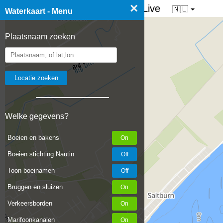
×
☰ Waterkaart van Nederland - Live
🇳🇱
Waterkaart - Menu
Plaatsnaam zoeken
Welke gegevens?
Boeien en bakens
Boeien stichting Nautin
Toon boeinamen
Bruggen en sluizen
Verkeersborden
Marifoonkanalen