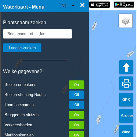
×
☰ Waterkaart Live
🇳🇱
Waterkaart - Menu
Plaatsnaam zoeken
Welke gegevens?
Boeien en bakens
Boeien stichting Nautin
GPX
Toon boeinamen
Bruggen en sluizen
Stroom
Verkeersborden
Wind
Marifoonkanalen