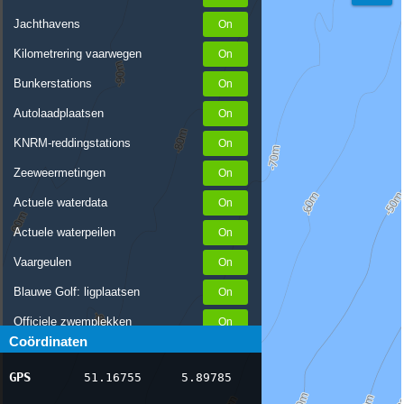
Jachthavens
Kilometrering vaarwegen
Bunkerstations
Autolaadplaatsen
KNRM-reddingstations
Zeeweermetingen
Actuele waterdata
Actuele waterpeilen
Vaargeulen
Blauwe Golf: ligplaatsen
Officiele zwemplekken
Coördinaten
Stremmingen/hinder
GPS
51.16755
5.89785
AIS scheepsposities