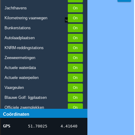
Jachthavens
Kilometrering vaarwegen
Bunkerstations
Autolaadplaatsen
KNRM-reddingstations
Zeeweermetingen
Actuele waterdata
Actuele waterpeilen
Vaargeulen
Blauwe Golf: ligplaatsen
Officiele zwemplekken
Coördinaten
Stremmingen/hinder
GPS
51.70025
4.41640
AIS scheepsposities