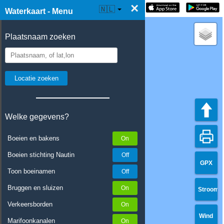
×
☰ Waterkaart Live
🇳🇱
Waterkaart - Menu
Plaatsnaam zoeken
Welke gegevens?
Boeien en bakens
Boeien stichting Nautin
GPX
Toon boeinamen
Bruggen en sluizen
Stroom
Verkeersborden
Wind
Marifoonkanalen