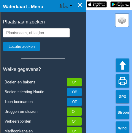
×
☰ Waterkaart Live
🇳🇱
Waterkaart - Menu
Plaatsnaam zoeken
Welke gegevens?
Boeien en bakens
Boeien stichting Nautin
GPX
Toon boeinamen
Bruggen en sluizen
Stroom
Verkeersborden
Wind
Marifoonkanalen