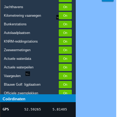
Jachthavens
Kilometrering vaarwegen
Bunkerstations
Autolaadplaatsen
KNRM-reddingstations
Zeeweermetingen
Actuele waterdata
Actuele waterpeilen
Vaargeulen
Blauwe Golf: ligplaatsen
Officiele zwemplekken
Coördinaten
Stremmingen/hinder
GPS
52.59265
5.81405
AIS scheepsposities