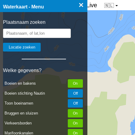
×
☰ Waterkaart van Nederland - Live
🇳🇱
Waterkaart - Menu
Plaatsnaam zoeken
Welke gegevens?
Boeien en bakens
Boeien stichting Nautin
Toon boeinamen
Bruggen en sluizen
Verkeersborden
Marifoonkanalen