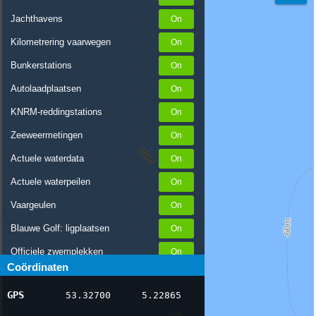
Jachthavens
Kilometrering vaarwegen
Bunkerstations
Autolaadplaatsen
KNRM-reddingstations
Zeeweermetingen
Actuele waterdata
Actuele waterpeilen
Vaargeulen
Blauwe Golf: ligplaatsen
Officiele zwemplekken
Coördinaten
Stremmingen/hinder
GPS
53.32700
5.22865
AIS scheepsposities