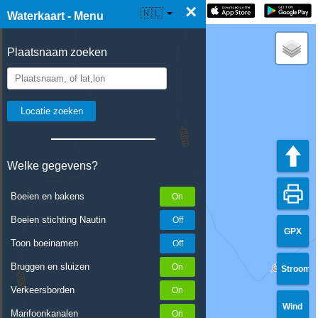
×
☰ Waterkaart Live
🇳🇱
Waterkaart - Menu
Plaatsnaam zoeken
Welke gegevens?
Boeien en bakens
Boeien stichting Nautin
GPX
Toon boeinamen
Bruggen en sluizen
Stroom
Verkeersborden
Wind
Marifoonkanalen