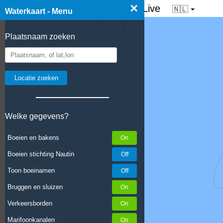
×
☰ Waterkaart van Nederland - Live
🇳🇱
Waterkaart - Menu
Plaatsnaam zoeken
Welke gegevens?
Boeien en bakens
Boeien stichting Nautin
Toon boeinamen
Bruggen en sluizen
Verkeersborden
Marifoonkanalen