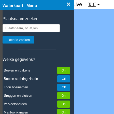
×
☰ Waterkaart van Nederland - Live
🇳🇱
Waterkaart - Menu
Plaatsnaam zoeken
Welke gegevens?
Boeien en bakens
Boeien stichting Nautin
Toon boeinamen
Bruggen en sluizen
Verkeersborden
Marifoonkanalen