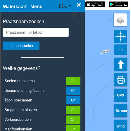
×
☰ Waterkaart Live
🇳🇱
Waterkaart - Menu
Plaatsnaam zoeken
Info
Welke gegevens?
Boeien en bakens
Boeien stichting Nautin
GPX
Toon boeinamen
Bruggen en sluizen
Stroom
Verkeersborden
Wind
Marifoonkanalen