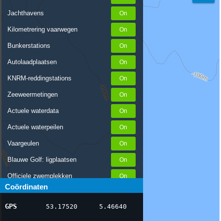
Jachthavens
Kilometrering vaarwegen
Bunkerstations
Autolaadplaatsen
KNRM-reddingstations
Zeeweermetingen
Actuele waterdata
Actuele waterpeilen
Vaargeulen
Blauwe Golf: ligplaatsen
Officiele zwemplekken
Coördinaten
Stremmingen/hinder
GPS
53.17520
5.46640
AIS scheepsposities