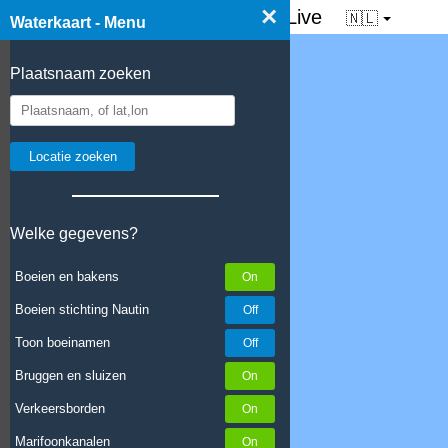
×
☰ Waterkaart van Nederland - Live
🇳🇱
Waterkaart - Menu
Plaatsnaam zoeken
Welke gegevens?
Boeien en bakens
Boeien stichting Nautin
Toon boeinamen
Bruggen en sluizen
Verkeersborden
Marifoonkanalen