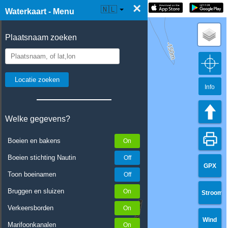
×
☰ Waterkaart Live
🇳🇱
Waterkaart - Menu
Plaatsnaam zoeken
Info
Welke gegevens?
Boeien en bakens
Boeien stichting Nautin
GPX
Toon boeinamen
Bruggen en sluizen
Stroom
Verkeersborden
Wind
Marifoonkanalen