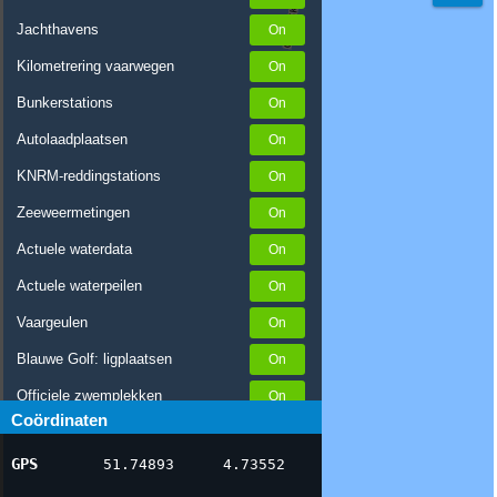
Jachthavens
Kilometrering vaarwegen
Bunkerstations
Autolaadplaatsen
KNRM-reddingstations
Zeeweermetingen
Actuele waterdata
Actuele waterpeilen
Vaargeulen
Blauwe Golf: ligplaatsen
Officiele zwemplekken
Coördinaten
Stremmingen/hinder
GPS
51.74893
4.73552
AIS scheepsposities