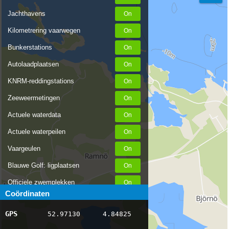
Jachthavens
Kilometrering vaarwegen
Bunkerstations
Autolaadplaatsen
KNRM-reddingstations
Zeeweermetingen
Actuele waterdata
Actuele waterpeilen
Vaargeulen
Blauwe Golf: ligplaatsen
Officiele zwemplekken
Coördinaten
Stremmingen/hinder
GPS
52.97130
4.84825
AIS scheepsposities