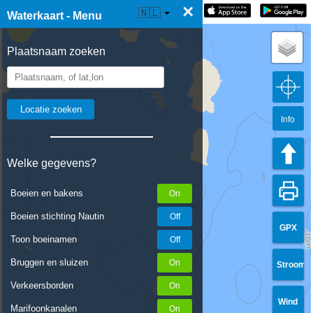
×
☰ Waterkaart Live
🇳🇱
Waterkaart - Menu
Plaatsnaam zoeken
Info
Welke gegevens?
Boeien en bakens
Boeien stichting Nautin
GPX
Toon boeinamen
Bruggen en sluizen
Stroom
Verkeersborden
Wind
Marifoonkanalen