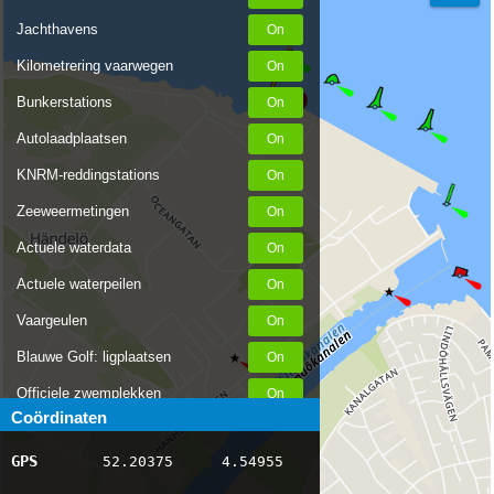
Jachthavens
Kilometrering vaarwegen
Bunkerstations
Autolaadplaatsen
KNRM-reddingstations
Zeeweermetingen
Actuele waterdata
Actuele waterpeilen
Vaargeulen
Blauwe Golf: ligplaatsen
Officiele zwemplekken
Coördinaten
Stremmingen/hinder
GPS
52.20375
4.54955
AIS scheepsposities