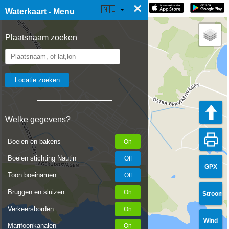
×
☰ Waterkaart Live
🇳🇱
Waterkaart - Menu
Plaatsnaam zoeken
Welke gegevens?
Boeien en bakens
Boeien stichting Nautin
GPX
Toon boeinamen
Bruggen en sluizen
Stroom
Verkeersborden
Wind
Marifoonkanalen