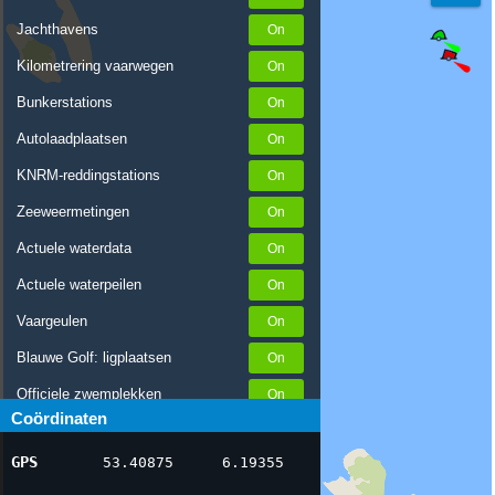
Jachthavens
Kilometrering vaarwegen
Bunkerstations
Autolaadplaatsen
KNRM-reddingstations
Zeeweermetingen
Actuele waterdata
Actuele waterpeilen
Vaargeulen
Blauwe Golf: ligplaatsen
Officiele zwemplekken
Coördinaten
Stremmingen/hinder
GPS
53.40875
6.19355
AIS scheepsposities