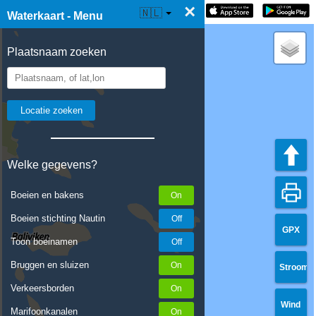
×
☰ Waterkaart Live
🇳🇱
Waterkaart - Menu
Plaatsnaam zoeken
Welke gegevens?
Boeien en bakens
Boeien stichting Nautin
GPX
Toon boeinamen
Bruggen en sluizen
Stroom
Verkeersborden
Wind
Marifoonkanalen