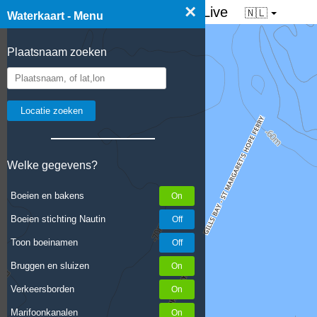
×
☰ Waterkaart van Nederland - Live
🇳🇱
Waterkaart - Menu
Plaatsnaam zoeken
Welke gegevens?
Boeien en bakens
Boeien stichting Nautin
Toon boeinamen
Bruggen en sluizen
Verkeersborden
Marifoonkanalen