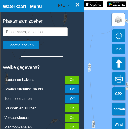
×
☰ Waterkaart Live
🇳🇱
Waterkaart - Menu
Plaatsnaam zoeken
Info
Welke gegevens?
Boeien en bakens
Boeien stichting Nautin
GPX
Toon boeinamen
Bruggen en sluizen
Stroom
Verkeersborden
Wind
Marifoonkanalen