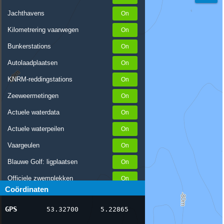
Jachthavens
Kilometrering vaarwegen
Bunkerstations
Autolaadplaatsen
KNRM-reddingstations
Zeeweermetingen
Actuele waterdata
Actuele waterpeilen
Vaargeulen
Blauwe Golf: ligplaatsen
Officiele zwemplekken
Coördinaten
Stremmingen/hinder
GPS
53.32700
5.22865
AIS scheepsposities