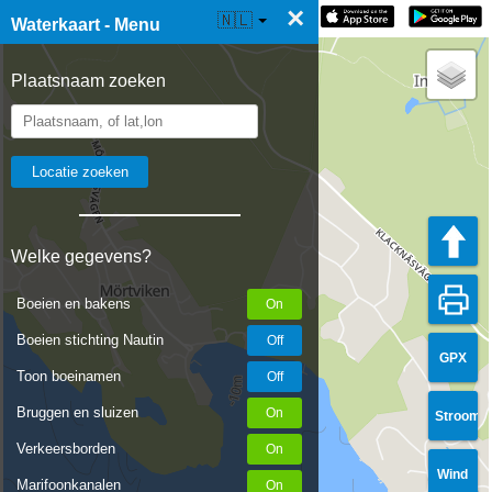
×
☰ Waterkaart Live
🇳🇱
Waterkaart - Menu
Plaatsnaam zoeken
Welke gegevens?
Boeien en bakens
Boeien stichting Nautin
GPX
Toon boeinamen
Bruggen en sluizen
Stroom
Verkeersborden
Wind
Marifoonkanalen