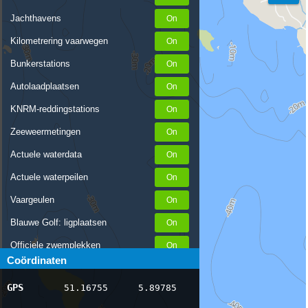
Jachthavens
Kilometrering vaarwegen
Bunkerstations
Autolaadplaatsen
KNRM-reddingstations
Zeeweermetingen
Actuele waterdata
Actuele waterpeilen
Vaargeulen
Blauwe Golf: ligplaatsen
Officiele zwemplekken
Coördinaten
Stremmingen/hinder
GPS
51.16755
5.89785
AIS scheepsposities