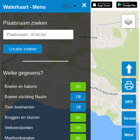
×
☰ Waterkaart Live
🇳🇱
Waterkaart - Menu
Plaatsnaam zoeken
Welke gegevens?
Boeien en bakens
Boeien stichting Nautin
GPX
Toon boeinamen
Bruggen en sluizen
Stroom
Verkeersborden
Wind
Marifoonkanalen