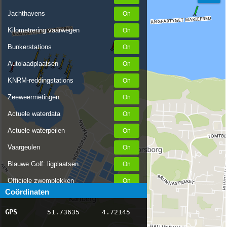
Jachthavens
Kilometrering vaarwegen
Bunkerstations
Autolaadplaatsen
KNRM-reddingstations
Zeeweermetingen
Actuele waterdata
Actuele waterpeilen
Vaargeulen
Blauwe Golf: ligplaatsen
Officiele zwemplekken
Coördinaten
Stremmingen/hinder
GPS
51.73635
4.72145
AIS scheepsposities