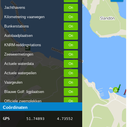
Jachthavens
Kilometrering vaarwegen
Bunkerstations
Autolaadplaatsen
KNRM-reddingstations
Zeeweermetingen
Actuele waterdata
Actuele waterpeilen
Vaargeulen
Blauwe Golf: ligplaatsen
Officiele zwemplekken
Coördinaten
Stremmingen/hinder
GPS
51.74893
4.73552
AIS scheepsposities