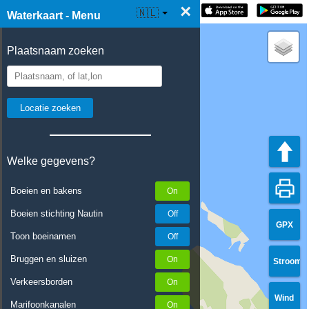
×
☰ Waterkaart Live
🇳🇱
Waterkaart - Menu
Plaatsnaam zoeken
Welke gegevens?
Boeien en bakens
Boeien stichting Nautin
GPX
Toon boeinamen
Bruggen en sluizen
Stroom
Verkeersborden
Wind
Marifoonkanalen