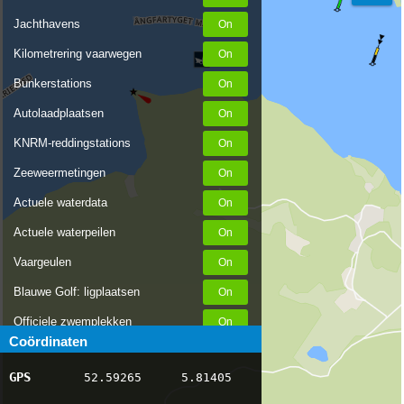
Jachthavens
Kilometrering vaarwegen
Bunkerstations
Autolaadplaatsen
KNRM-reddingstations
Zeeweermetingen
Actuele waterdata
Actuele waterpeilen
Vaargeulen
Blauwe Golf: ligplaatsen
Officiele zwemplekken
Coördinaten
Stremmingen/hinder
GPS
52.59265
5.81405
AIS scheepsposities