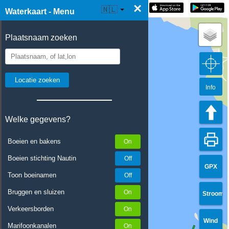
×
☰ Waterkaart Live
🇳🇱
Waterkaart - Menu
Plaatsnaam zoeken
Info
Welke gegevens?
Boeien en bakens
Boeien stichting Nautin
GPX
Toon boeinamen
Bruggen en sluizen
Stroom
Verkeersborden
Wind
Marifoonkanalen