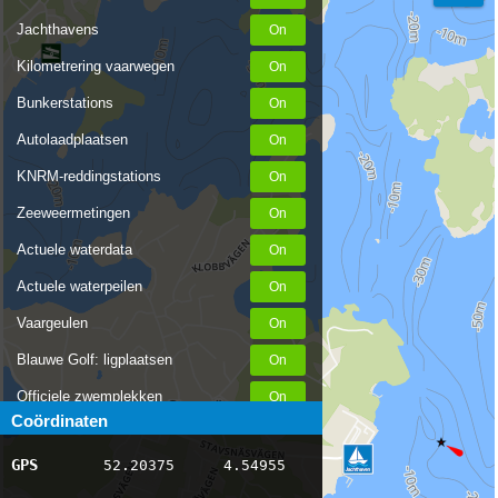
Jachthavens
Kilometrering vaarwegen
Bunkerstations
Autolaadplaatsen
KNRM-reddingstations
Zeeweermetingen
Actuele waterdata
Actuele waterpeilen
Vaargeulen
Blauwe Golf: ligplaatsen
Officiele zwemplekken
Coördinaten
Stremmingen/hinder
GPS
52.20375
4.54955
AIS scheepsposities