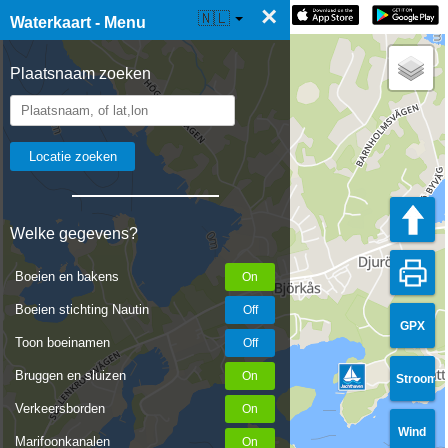
×
☰ Waterkaart Live
🇳🇱
Waterkaart - Menu
Plaatsnaam zoeken
Welke gegevens?
Boeien en bakens
Boeien stichting Nautin
GPX
Toon boeinamen
Bruggen en sluizen
Stroom
Verkeersborden
Wind
Marifoonkanalen