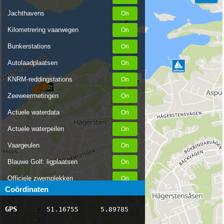
Jachthavens
Kilometrering vaarwegen
Bunkerstations
Autolaadplaatsen
KNRM-reddingstations
Zeeweermetingen
Actuele waterdata
Actuele waterpeilen
Vaargeulen
Blauwe Golf: ligplaatsen
Officiele zwemplekken
Coördinaten
Stremmingen/hinder
GPS
51.16755
5.89785
AIS scheepsposities