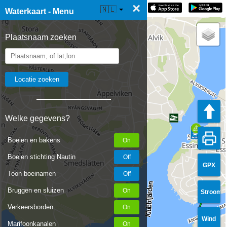
×
☰ Waterkaart Live
🇳🇱
Waterkaart - Menu
Plaatsnaam zoeken
Welke gegevens?
Boeien en bakens
Boeien stichting Nautin
GPX
Toon boeinamen
Bruggen en sluizen
Stroom
Verkeersborden
Wind
Marifoonkanalen