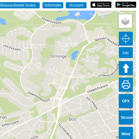
Info
GPX
Stroom
Wind