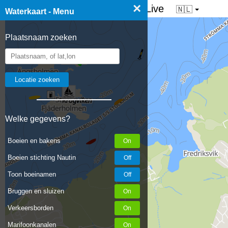
×
☰ Waterkaart van Nederland - Live
🇳🇱
Waterkaart - Menu
Plaatsnaam zoeken
Welke gegevens?
Boeien en bakens
Boeien stichting Nautin
Toon boeinamen
Bruggen en sluizen
Verkeersborden
Marifoonkanalen