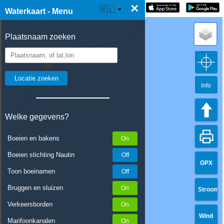
×
☰ Waterkaart Live
🇳🇱
Waterkaart - Menu
Plaatsnaam zoeken
Info
Welke gegevens?
Boeien en bakens
Boeien stichting Nautin
GPX
Toon boeinamen
Bruggen en sluizen
Stroom
Verkeersborden
Wind
Marifoonkanalen