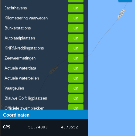
Jachthavens
Kilometrering vaarwegen
Bunkerstations
Autolaadplaatsen
KNRM-reddingstations
Zeeweermetingen
Actuele waterdata
Actuele waterpeilen
Vaargeulen
Blauwe Golf: ligplaatsen
Officiele zwemplekken
Coördinaten
Stremmingen/hinder
GPS
51.74893
4.73552
AIS scheepsposities