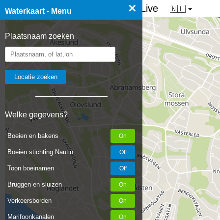
×
☰ Waterkaart van Nederland - Live
🇳🇱
Waterkaart - Menu
Plaatsnaam zoeken
Welke gegevens?
Boeien en bakens
Boeien stichting Nautin
Toon boeinamen
Bruggen en sluizen
Verkeersborden
Marifoonkanalen