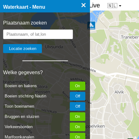
×
☰ Waterkaart van Nederland - Live
🇳🇱
Waterkaart - Menu
Plaatsnaam zoeken
Welke gegevens?
Boeien en bakens
Boeien stichting Nautin
Toon boeinamen
Bruggen en sluizen
Verkeersborden
Marifoonkanalen