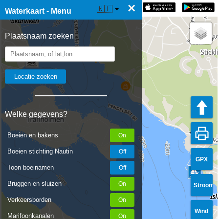
×
☰ Waterkaart Live
🇳🇱
Waterkaart - Menu
Plaatsnaam zoeken
Welke gegevens?
Boeien en bakens
Boeien stichting Nautin
GPX
Toon boeinamen
Bruggen en sluizen
Stroom
Verkeersborden
Wind
Marifoonkanalen