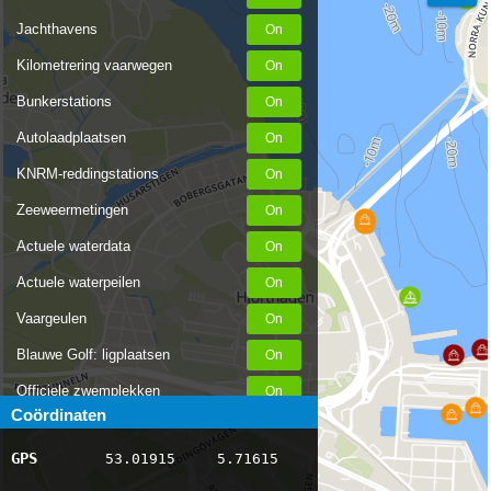
Jachthavens
Kilometrering vaarwegen
Bunkerstations
Autolaadplaatsen
KNRM-reddingstations
Zeeweermetingen
Actuele waterdata
Actuele waterpeilen
Vaargeulen
Blauwe Golf: ligplaatsen
Officiele zwemplekken
Coördinaten
Stremmingen/hinder
GPS
53.01915
5.71615
AIS scheepsposities