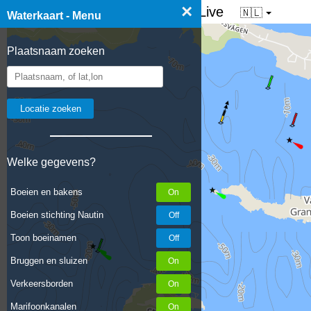
×
☰ Waterkaart van Nederland - Live
🇳🇱
Waterkaart - Menu
Plaatsnaam zoeken
Welke gegevens?
Boeien en bakens
Boeien stichting Nautin
Toon boeinamen
Bruggen en sluizen
Verkeersborden
Marifoonkanalen