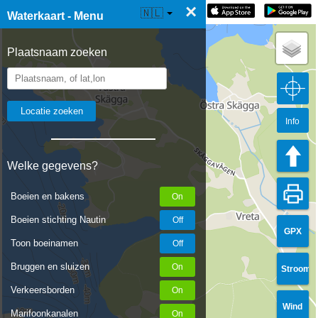
×
☰ Waterkaart Live
🇳🇱
Waterkaart - Menu
Plaatsnaam zoeken
Info
Welke gegevens?
Boeien en bakens
Boeien stichting Nautin
GPX
Toon boeinamen
Bruggen en sluizen
Stroom
Verkeersborden
Wind
Marifoonkanalen