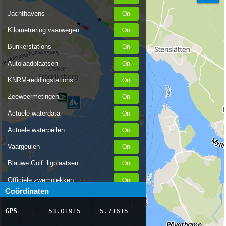
Jachthavens
Kilometrering vaarwegen
Bunkerstations
Autolaadplaatsen
KNRM-reddingstations
Zeeweermetingen
Actuele waterdata
Actuele waterpeilen
Vaargeulen
Blauwe Golf: ligplaatsen
Officiele zwemplekken
Coördinaten
Stremmingen/hinder
GPS
53.01915
5.71615
AIS scheepsposities