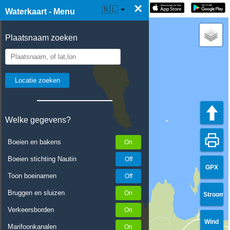
×
☰ Waterkaart Live
🇳🇱
Waterkaart - Menu
Plaatsnaam zoeken
Welke gegevens?
Boeien en bakens
Boeien stichting Nautin
GPX
Toon boeinamen
Bruggen en sluizen
Stroom
Verkeersborden
Wind
Marifoonkanalen