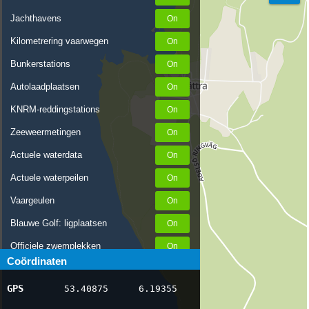
Jachthavens
Kilometrering vaarwegen
Bunkerstations
Autolaadplaatsen
KNRM-reddingstations
Zeeweermetingen
Actuele waterdata
Actuele waterpeilen
Vaargeulen
Blauwe Golf: ligplaatsen
Officiele zwemplekken
Coördinaten
Stremmingen/hinder
GPS
53.40875
6.19355
AIS scheepsposities